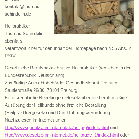
kontakt@thomas-
schindelin.de
Heilpraktiker
Thomas Schindelin
ebenfalls
Verantwortlicher für den Inhalt der Homepage nach § 55 Abs. 2
RStV
Gesetzliche Berufsbezeichnung: Heilpraktiker (verliehen in der
Bundesrepublik Deutschland)
Zuständige Aufsichtsbehörde: Gesundheitsamt Freiburg,
Sautierstraße 28/30, 79104 Freiburg
Berufsrechtliche Regelungen: Gesetz über die berufsmäßige
Ausübung der Heilkunde ohne ärztliche Bestallung
(Heilpraktikergesetz) und Durchführungsverordnung:
Nachzulesen im Internet unter
http://www.gesetze-im-internet.de/heilprg/index.html
und
http://www.gesetze-im-internet.de/heilprgdv_1/index.html
oder