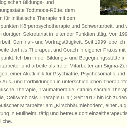
logischen Bildungs- und
ungsstätte Todtmoos-Rütte, dem
 für Initiatische Therapie mit den
punkten Körperpsychotherapie und Schwertarbeit, und 
 dortigen Sekretariat in leitender Funktion tätig. Von 19
rbeit, Seminar- und Vortragstätigkeit. Seit 1999 lebe ic
eite dort als Therapeut und Coach in eigener Praxis mi
punkt. Ich bin in der Bildungs- und Begegnungsstätte i
tarbeiter und arbeite als freier Mitarbeiter am Sigma-Z
en, einer Akutklinik für Psychiatrie, Psychosomatik und
e Aus- und Fortbildungen in unterschiedlichen Therapie
mische Therapie, Traumatherapie, Cranio-sacrale Thera
e, Cellsymbiosis-Therapie u. a.) Seit 2017 bin ich zudem 
utischer Mitarbeiter am „Kirschbäumleboden“, einer Jug
tung in Müllheim, tätig und betreue dort einzeltherapeut
liche.