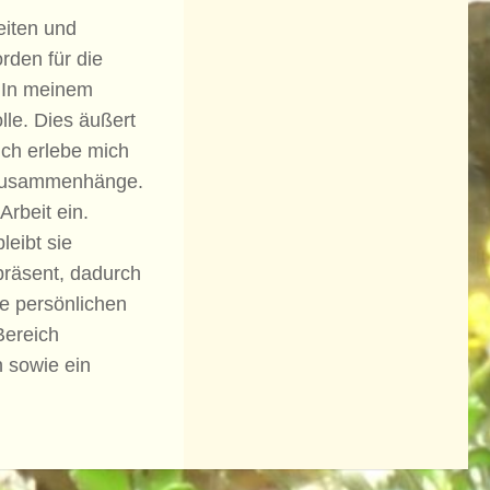
eiten und
rden für die
. In meinem
lle. Dies äußert
Ich erlebe mich
e Zusammenhänge.
rbeit ein.
eibt sie
präsent, dadurch
ie persönlichen
Bereich
n sowie ein