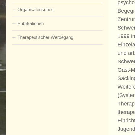
psycho
Organisatorisches
Begegn
Zentrum
Publikationen
Schwer
1999 im
Therapeutischer Werdegang
Einzela
und arb
Schwer
Gast-Mi
Säcking
Weiter
(Syste
Therapi
therape
Einrich
Jugend