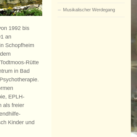
Musikalischer Werdegang
von 1992 bis
91 an
h in Schopfheim
t dem
n Todtmoos-Rütte
entrum in Bad
 Psychotherapie.
formen
pie, EPLH-
als freier
endhilfe-
isch Kinder und