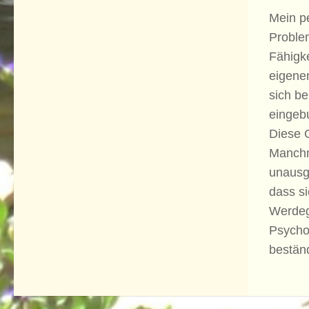
Mein pe
Proble
Fähigk
eigenen
sich be
eingeb
Diese G
Manchm
unausge
dass si
Werdeg
Psycho
bestän