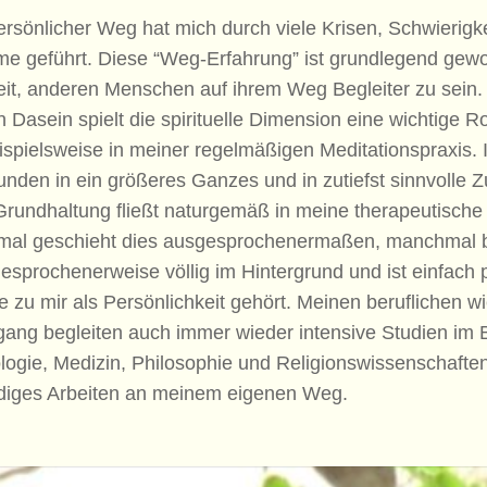
rsönlicher Weg hat mich durch viele Krisen, Schwierigk
me geführt. Diese “Weg-Erfahrung” ist grundlegend gewo
eit, anderen Menschen auf ihrem Weg Begleiter zu sein
 Dasein spielt die spirituelle Dimension eine wichtige Ro
ispielsweise in meiner regelmäßigen Meditationspraxis. 
unden in ein größeres Ganzes und in zutiefst sinnvoll
rundhaltung fließt naturgemäß in meine therapeutische A
al geschieht dies ausgesprochenermaßen, manchmal bl
sprochenerweise völlig im Hintergrund und ist einfach 
e zu mir als Persönlichkeit gehört. Meinen beruflichen w
ang begleiten auch immer wieder intensive Studien im 
logie, Medizin, Philosophie und Religionswissenschafte
diges Arbeiten an meinem eigenen Weg.