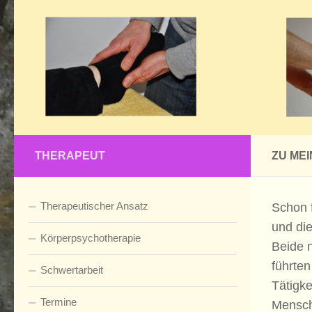
Zum Inhalt springen
THERAPEUT
ZU ME
Therapeutischer Ansatz
Schon 
und die
Körperpsychotherapie
Beide 
führten
Schwertarbeit
Tätigke
Termine
Mensche